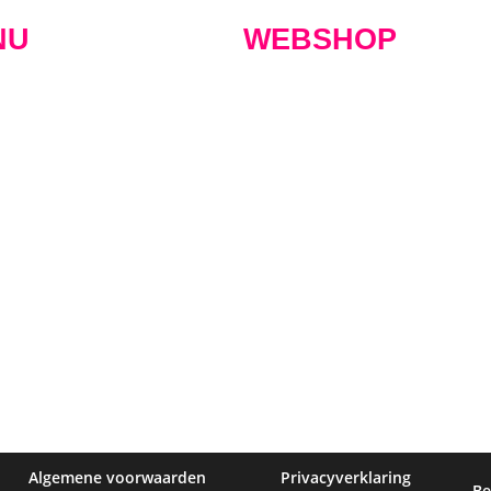
NU
WEBSHOP
 Maximus
Nieuws
De webshop
Event tic
lokaal
Agenda
Onze bieren
Cadeaub
verhuur
Contact
Bierpakketten
Inloggen
 kaart
Vacatures
Merchandise
Aanmeld
Algemene voorwaarden
Privacyverklaring
Be