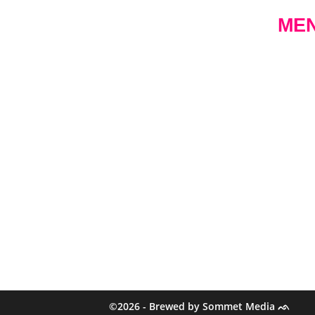
ME
Samen is ons
Over
sleutelwoord. Samen
Proef
maken we onze bieren,
maar ook samen met
Zaal
lokale ondernemers. We
Onze
willen een maatschappelijk
verantwoorde brouwerij
zijn.
©2026 - Brewed by Sommet Media ᨒ