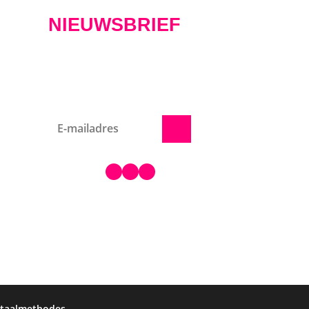
NIEUWSBRIEF
kets
Schrijf je hier in voor het
nieuws!
on
en
VOLG ONS
taalmethodes