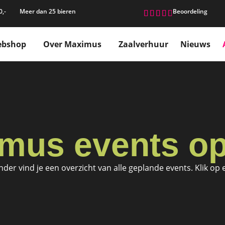
0,-
Meer dan 25 bieren
Beoordeling





bshop
Over Maximus
Zaalverhuur
Nieuws
mus events op 
onder vind je een overzicht van alle geplande events. Klik o