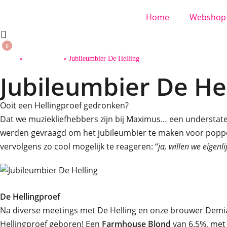
Home
Webshop
0
Home
»
Bierverhalen
»
Jubileumbier De Helling
Jubileumbier De He
Ooit een Hellingproef gedronken?
Dat we muziekliefhebbers zijn bij Maximus… een understatem
werden gevraagd om het jubileumbier te maken voor poppodi
vervolgens zo cool mogelijk te reageren: “
ja, willen we eigenl
De Hellingproef
Na diverse meetings met De Helling en onze brouwer Demia
Hellingproef geboren! Een
Farmhouse Blond
van 6.5%, me