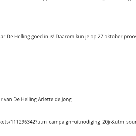
aar De Helling goed in is! Daarom kun je op 27 oktober proo
van De Helling Arlette de Jong
b/tickets/111296342?utm_campaign=uitnodiging_20jr&utm_s