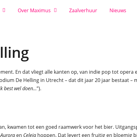
Over Maximus
Zaalverhuur
Nieuws
lling
ent. En dat vliegt alle kanten op, van indie pop tot opera 
um De Helling in Utrecht – dat dit jaar 20 jaar bestaat –
ijk best wel doen…
”).
n, kwamen tot een goed raamwerk voor het bier. Uitgangspu
t
Aurora
en
Celeia
hoppen. Dat levert een fruitig en bloemig bi