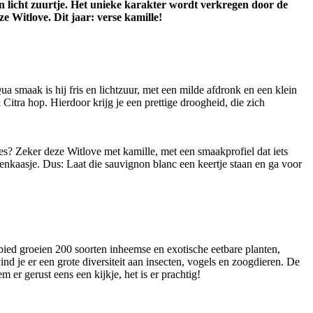
een licht zuurtje. Het unieke karakter wordt verkregen door de
 Witlove. Dit jaar: verse kamille!
ua smaak is hij fris en lichtzuur, met een milde afdronk en een klein
tra hop. Hierdoor krijg je een prettige droogheid, die zich
es? Zeker deze Witlove met kamille, met een smaakprofiel dat iets
itenkaasje. Dus: Laat die sauvignon blanc een keertje staan en ga voor
bied groeien 200 soorten inheemse en exotische eetbare planten,
nd je er een grote diversiteit aan insecten, vogels en zoogdieren. De
 er gerust eens een kijkje, het is er prachtig!