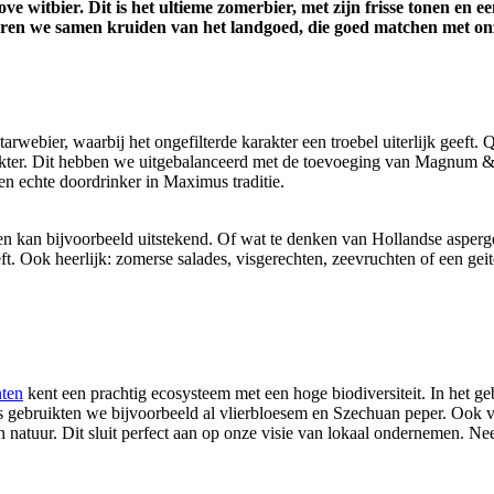
ve witbier. Dit is het ultieme zomerbier, met zijn frisse tonen en 
ren we samen kruiden van het landgoed, die goed matchen met onze
webier, waarbij het ongefilterde karakter een troebel uiterlijk geeft. Q
kter. Dit hebben we uitgebalanceerd met de toevoeging van Magnum & Ci
Een echte doordrinker in Maximus traditie.
en kan bijvoorbeeld uitstekend. Of wat te denken van Hollandse asperg
eeft. Ook heerlijk: zomerse salades, visgerechten, zeevruchten of een ge
ten
kent een prachtig ecosysteem met een hoge biodiversiteit. In het ge
es gebruikten we bijvoorbeeld al vlierbloesem en Szechuan peper. Ook vi
 natuur. Dit sluit perfect aan op onze visie van lokaal ondernemen. Neem