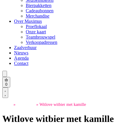
Seizoensbieren
Bierpakketten
Cadeaubonnen
Merchandise
Over Maximus
Proeflokaal
Onze kaart
Teambrouwspel
Verkoopadressen
Zaalverhuur
Nieuws
Agenda
Contact
Search
open
Open
0
cart
Open
Account
details
Home
»
Nieuw bier
»
Witlove witbier met kamille
Witlove witbier met kamille