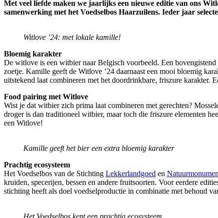
Met veel liefde maken we jaarlijks een nieuwe editie van ons Witlo
samenwerking met het Voedselbos Haarzuilens. Ieder jaar selecte
Witlove ’24: met lokale kamille!
Bloemig karakter
De witlove is een witbier naar Belgisch voorbeeld. Een bovengistend tar
zoetje. Kamille geeft de Witlove ’24 daarnaast een mooi bloemig kara
uitstekend laat combineren met het doordrinkbare, friszure karakter. 
Food pairing met Witlove
Wist je dat witbier zich prima laat combineren met gerechten? Mossel
droger is dan traditioneel witbier, maar toch die friszure elementen h
een Witlove!
Kamille geeft het bier een extra bloemig karakter
Prachtig ecosysteem
Het Voedselbos van de Stichting
Lekkerlandgoed
en
Natuurmonumen
kruiden, specerijen, bessen en andere fruitsoorten. Voor eerdere editi
stichting heeft als doel voedselproductie in combinatie met behoud van
Het Voedselbos kent een prachtig ecosysteem