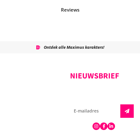
Reviews
Ontdek alle Maximus karakters!
NIEUWSBRIEF
Samen is ons sleutelwoord.
Schrijf je hier in voor het
Samen maken we onze
nieuws!
bieren, maar ook samen met
lokale ondernemers. We
willen een maatschappelijk
verantwoorde brouwerij zijn.
VOLG ONS