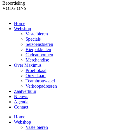
Beoordeling
VOLG ONS
Home
Webshop
Vaste bieren
Specials
Seizoensbieren
Bierpakketten
Cadeaubonnen
Merchandise
Over Maximus
Proeflokaal
Onze kaart
Teambrouwspel
Verkoopadressen
Zaalverhuur
Nieuws
Agenda
Contact
Home
Webshop
Vaste bieren