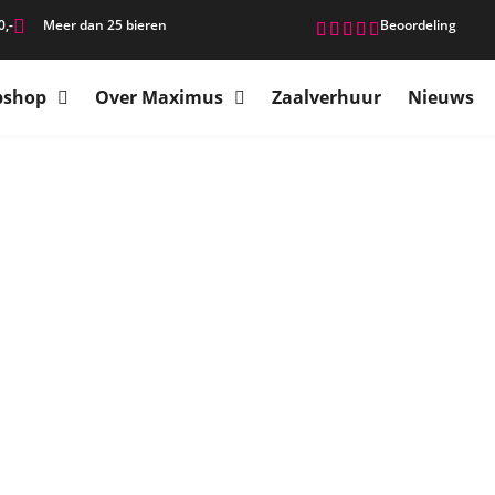
0,-
Meer dan 25 bieren
Beoordeling





shop
Over Maximus
Zaalverhuur
Nieuws
mei