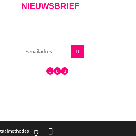
NIEUWSBRIEF
kets
Schrijf je hier in voor het
nieuws!
on
en
VOLG ONS
taalmethodes