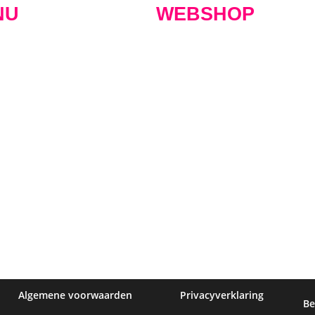
NU
WEBSHOP
 Maximus
Nieuws
De webshop
Event tic
lokaal
Agenda
Onze bieren
Cadeaub
verhuur
Contact
Bierpakketten
Inloggen
 kaart
Vacatures
Merchandise
Aanmeld
Algemene voorwaarden
Privacyverklaring
Be