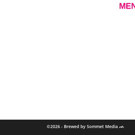
ME
Samen is ons
Over
sleutelwoord. Samen
Proef
maken we onze bieren,
maar ook samen met
Zaal
lokale ondernemers. We
Onze
willen een maatschappelijk
verantwoorde brouwerij
zijn.
©2026 - Brewed by Sommet Media ᨒ