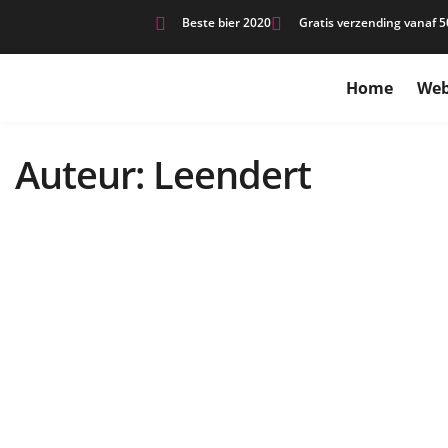
Beste bier 2020
Gratis verzending vanaf 5
Home
Web
Auteur:
Leendert
EVENEMENTEN
MAXIMUS
Maximus Lentefestival: 16 
BY
LEENDERT
9 MAART 2026