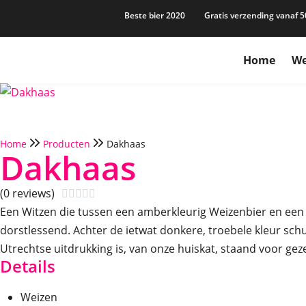
Beste bier 2020
Gratis verzending vanaf 5
Home
We
Home
Producten
Dakhaas
Dakhaas
(0 reviews)





Een Witzen die tussen een amberkleurig Weizenbier en een Belg
dorstlessend. Achter de ietwat donkere, troebele kleur sch
Utrechtse uitdrukking is, van onze huiskat, staand voor geze
Details
Weizen