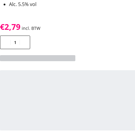
Alc. 5.5% vol
€
2,79
incl. BTW