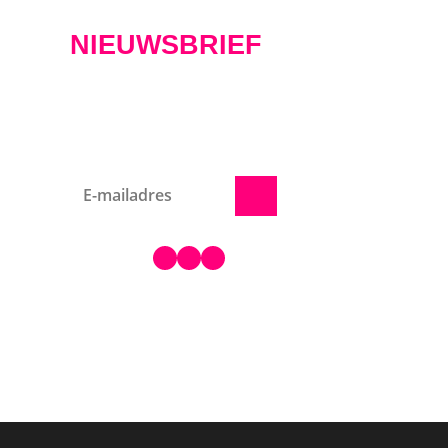
NIEUWSBRIEF
kets
Schrijf je hier in voor het
nieuws!
on
en
VOLG ONS