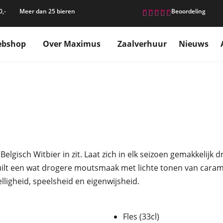
0,-
Meer dan 25 bieren
Beoordeling





bshop
Over Maximus
Zaalverhuur
Nieuws
isch Witbier in zit. Laat zich in elk seizoen gemakkelijk drin
uilt een wat drogere moutsmaak met lichte tonen van carame
lligheid, speelsheid en eigenwijsheid.
Fles (33cl)