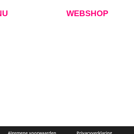
NU
WEBSHOP
 Maximus
Nieuws
De webshop
Event tic
lokaal
Agenda
Onze bieren
Cadeaub
verhuur
Contact
Bierpakketten
Inloggen
 kaart
Vacatures
Merchandise
Aanmeld
Algemene voorwaarden
Privacyverklaring