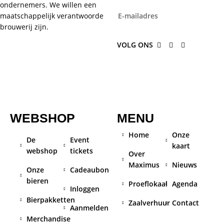
ondernemers. We willen een
maatschappelijk verantwoorde
brouwerij zijn.
VOLG ONS
WEBSHOP
MENU
Home
Onze
De
Event
kaart
webshop
tickets
Over
Maximus
Nieuws
Onze
Cadeaubon
bieren
Proeflokaal
Agenda
Inloggen
Bierpakketten
Zaalverhuur
Contact
Aanmelden
Merchandise