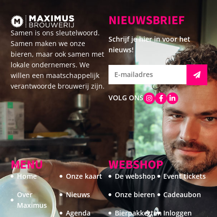
NIEUWSBRIEF
Samen is ons sleutelwoord.
Schrijf je hier in voor het
Samen maken we onze
nieuws!
bieren, maar ook samen met
lokale ondernemers. We
willen een maatschappelijk
verantwoorde brouwerij zijn.
VOLG ONS
MENU
WEBSHOP
Home
Onze kaart
De webshop
Event tickets
Over
Nieuws
Onze bieren
Cadeaubon
Maximus
Agenda
Bierpakketten
Inloggen